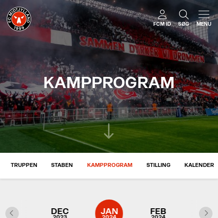
FCM ID
SØG
MENU
KAMPPROGRAM
TRUPPEN
STABEN
KAMPPROGRAM
STILLING
KALENDER
NOV
DEC
JAN
FEB
MAR
2023
2023
2024
2024
2024