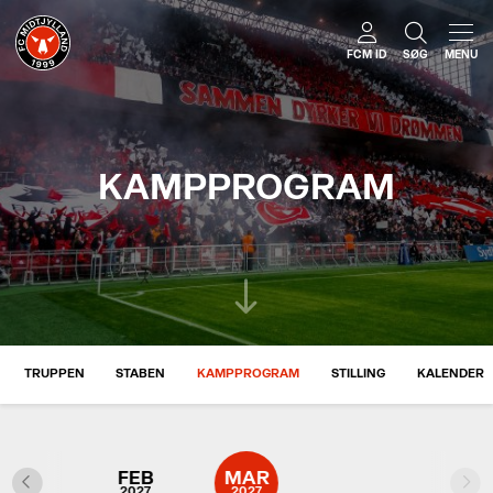
FCM ID
SØG
MENU
KAMPPROGRAM
TRUPPEN
STABEN
KAMPPROGRAM
STILLING
KALENDER
JAN
FEB
MAR
2027
2027
2027