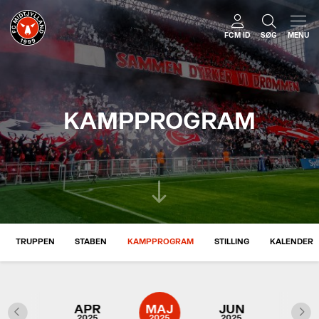
FCM ID
SØG
MENU
KAMPPROGRAM
TRUPPEN
STABEN
KAMPPROGRAM
STILLING
KALENDER
MAR
APR
MAJ
JUN
JUL
2025
2025
2025
2025
2025