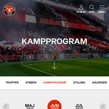
FCM ID
SØG
MENU
KAMPPROGRAM
TRUPPEN
STABEN
KAMPPROGRAM
STILLING
KALENDER
APR
MAJ
JUN
JUL
AUG
2023
2023
2023
2023
2023