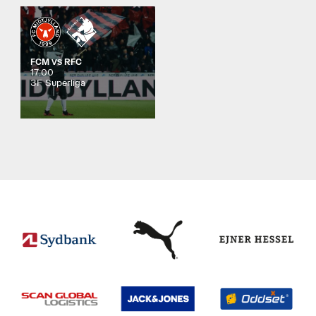
FCM
RFC
VS
17:00
3F Superliga