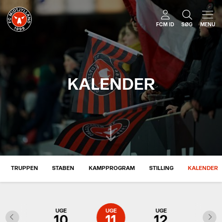
FCM ID
SØG
MENU
KALENDER
TRUPPEN
STABEN
KAMPPROGRAM
STILLING
KALENDER
UGE
UGE
UGE
UGE
UGE
9
10
11
12
13