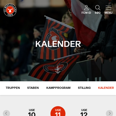
FCM ID
SØG
MENU
KALENDER
TRUPPEN
STABEN
KAMPPROGRAM
STILLING
KALENDER
UGE
UGE
UGE
UGE
UGE
9
10
11
12
13