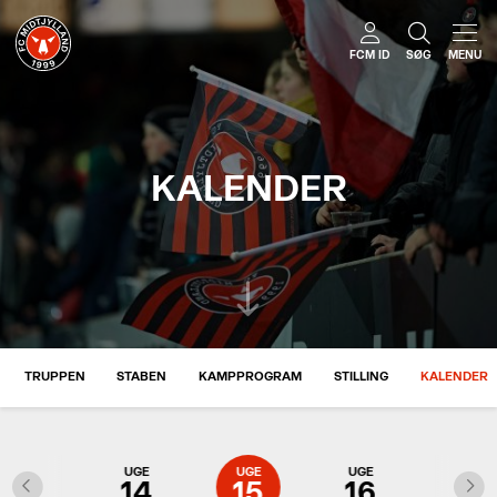
FCM ID
SØG
MENU
KALENDER
TRUPPEN
STABEN
KAMPPROGRAM
STILLING
KALENDER
UGE
UGE
UGE
UGE
UGE
13
14
15
16
17