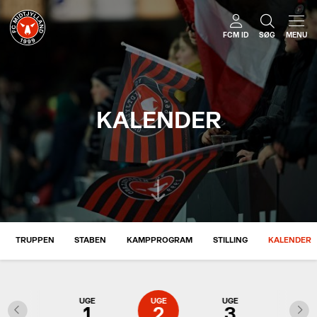
FCM ID
SØG
MENU
KALENDER
TRUPPEN
STABEN
KAMPPROGRAM
STILLING
KALENDER
UGE
UGE
UGE
UGE
UGE
53
1
2
3
4