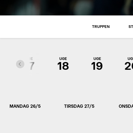
TRUPPEN
S
UGE
UGE
UGE
UG
6
17
18
19
2
MANDAG 26/5
TIRSDAG 27/5
ONSDA