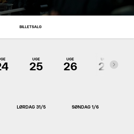
R
BILLETSALG
UGE
UGE
UGE
UGE
24
25
26
27
LØRDAG 31/5
SØNDAG 1/6