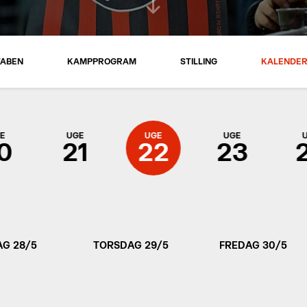
TABEN
KAMPPROGRAM
STILLING
KALENDE
E
UGE
UGE
UGE
0
21
22
23
G 28/5
TORSDAG 29/5
FREDAG 30/5