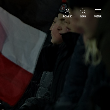
FCM ID
SØG
MENU