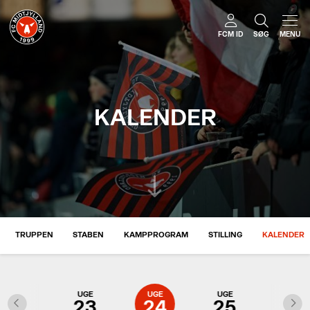
FCM ID
SØG
MENU
KALENDER
TRUPPEN
STABEN
KAMPPROGRAM
STILLING
KALENDER
UGE
UGE
UGE
UGE
UGE
22
23
24
25
26