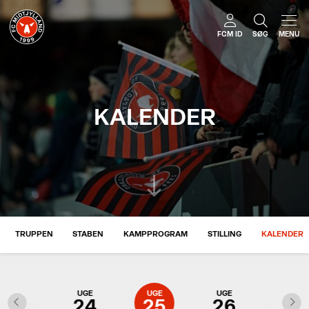
FCM ID
SØG
MENU
KALENDER
TRUPPEN
STABEN
KAMPPROGRAM
STILLING
KALENDER
UGE
UGE
UGE
UGE
UGE
23
24
25
26
27