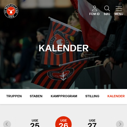
FCM ID
SØG
MENU
KALENDER
TRUPPEN
STABEN
KAMPPROGRAM
STILLING
KALENDER
UGE
UGE
UGE
UGE
UGE
24
25
26
27
28