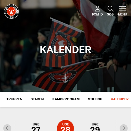
FCM ID
SØG
MENU
KALENDER
TRUPPEN
STABEN
KAMPPROGRAM
STILLING
KALENDER
UGE
UGE
UGE
UGE
UGE
26
27
28
29
30