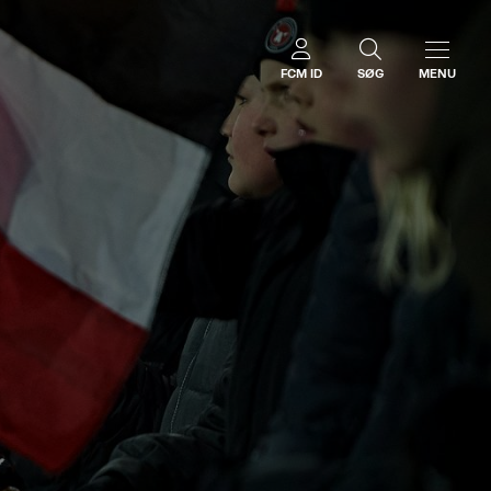
FCM ID
SØG
MENU