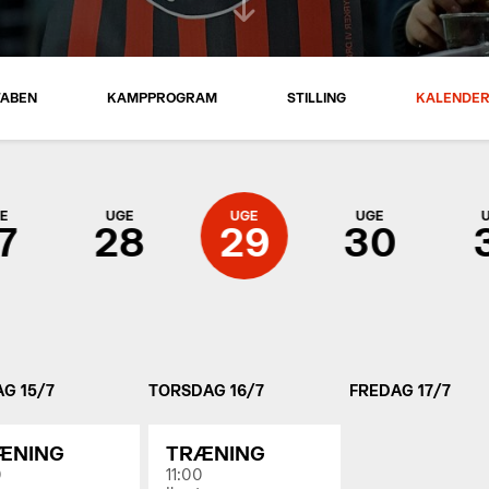
TABEN
KAMPPROGRAM
STILLING
KALENDE
E
UGE
UGE
UGE
7
28
29
30
G 15/7
TORSDAG 16/7
FREDAG 17/7
ÆNING
TRÆNING
0
11:00