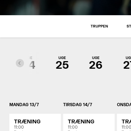
TRUPPEN
S
UGE
UGE
UGE
UG
3
24
25
26
2
MANDAG 13/7
TIRSDAG 14/7
ONSDA
TRÆNING
TRÆNING
TR
11:00
11:00
11:0