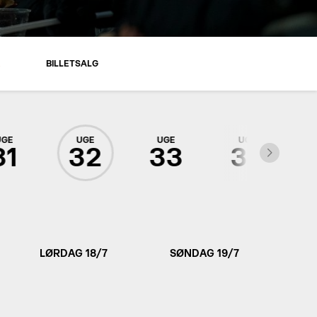
R
BILLETSALG
UGE
UGE
UGE
UGE
31
32
33
34
LØRDAG 18/7
SØNDAG 19/7