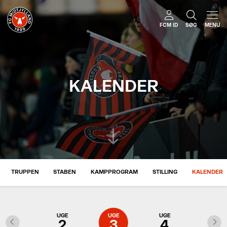
FCM ID
SØG
MENU
KALENDER
TRUPPEN
STABEN
KAMPPROGRAM
STILLING
KALENDER
UGE
UGE
UGE
UGE
UGE
1
2
3
4
5