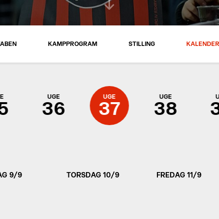
TABEN
KAMPPROGRAM
STILLING
KALENDE
E
UGE
UGE
UGE
5
36
37
38
G 9/9
TORSDAG 10/9
FREDAG 11/9