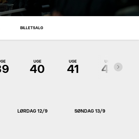
R
BILLETSALG
UGE
UGE
UGE
UGE
39
40
41
42
LØRDAG 12/9
SØNDAG 13/9