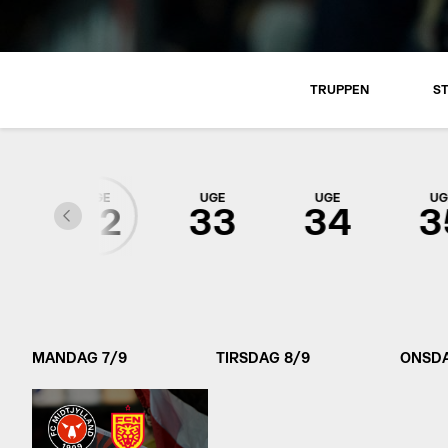
TRUPPEN
S
UGE
UGE
UGE
UG
1
32
33
34
3
MANDAG 7/9
TIRSDAG 8/9
ONSDA