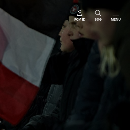
FCM ID
SØG
MENU