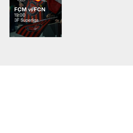
FCM
FCN
VS
19:00
3F Superliga