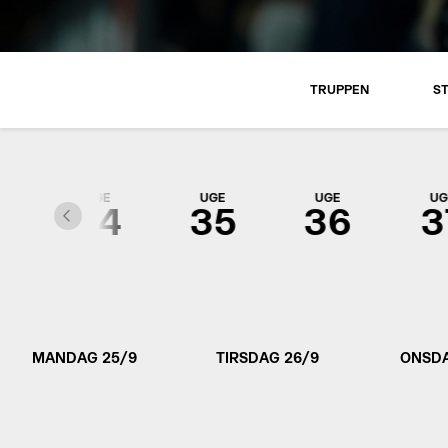
TRUPPEN
S
UGE
UGE
UGE
UG
3
34
35
36
3
MANDAG 25/9
TIRSDAG 26/9
ONSDA