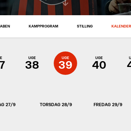
TABEN
KAMPPROGRAM
STILLING
KALENDE
E
UGE
UGE
UGE
7
38
39
40
G 27/9
TORSDAG 28/9
FREDAG 29/9