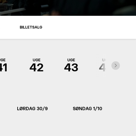
R
BILLETSALG
UGE
UGE
UGE
UGE
41
42
43
44
LØRDAG 30/9
SØNDAG 1/10