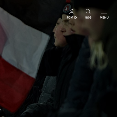
FCM ID
SØG
MENU