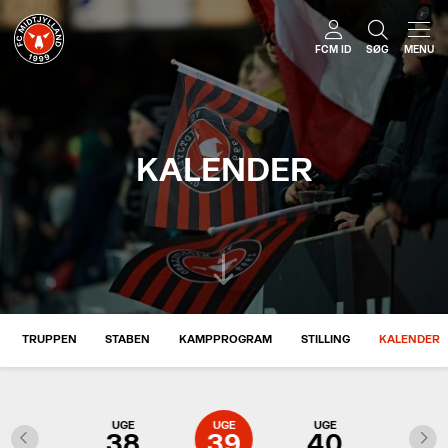
FCM ID
SØG
MENU
KALENDER
TRUPPEN
STABEN
KAMPPROGRAM
STILLING
KALENDER
UGE
UGE
UGE
UGE
UGE
37
38
39
40
41