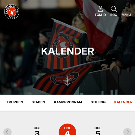
FCM ID
SØG
MENU
KALENDER
TRUPPEN
STABEN
KAMPPROGRAM
STILLING
KALENDER
UGE
UGE
UGE
UGE
UGE
2
3
4
5
6