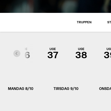
TRUPPEN
S
UGE
UGE
UGE
UG
5
36
37
38
3
MANDAG 8/10
TIRSDAG 9/10
ONSDA