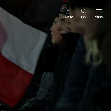
FCM ID
SØG
MENU