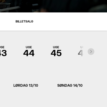
R
BILLETSALG
UGE
UGE
UGE
UGE
43
44
45
46
LØRDAG 13/10
SØNDAG 14/10