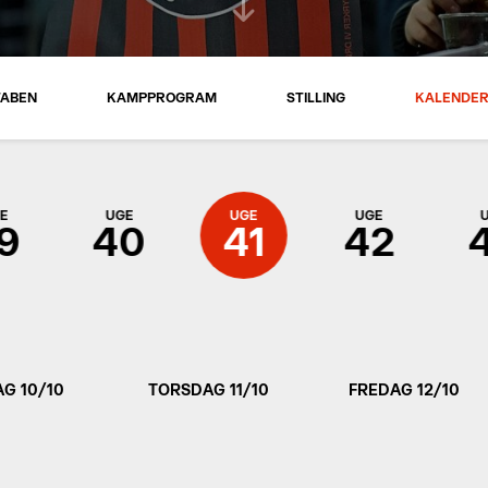
TABEN
KAMPPROGRAM
STILLING
KALENDE
E
UGE
UGE
UGE
9
40
41
42
G 10/10
TORSDAG 11/10
FREDAG 12/10