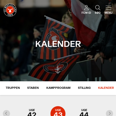
FCM ID
SØG
MENU
KALENDER
TRUPPEN
STABEN
KAMPPROGRAM
STILLING
KALENDER
UGE
UGE
UGE
UGE
UGE
41
42
43
44
45