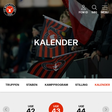
FCM ID
SØG
MENU
KALENDER
TRUPPEN
STABEN
KAMPPROGRAM
STILLING
KALENDER
UGE
UGE
UGE
UGE
UGE
41
42
43
44
45