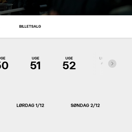
R
BILLETSALG
UGE
UGE
UGE
UGE
50
51
52
1
LØRDAG 1/12
SØNDAG 2/12