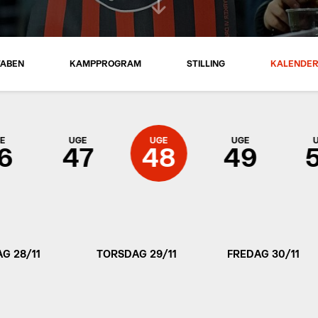
TABEN
KAMPPROGRAM
STILLING
KALENDE
E
UGE
UGE
UGE
6
47
48
49
G 28/11
TORSDAG 29/11
FREDAG 30/11