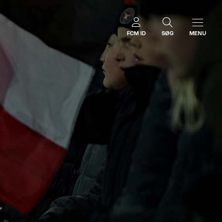
FCM ID
SØG
MENU