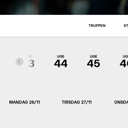
TRUPPEN
S
UGE
UGE
UGE
UG
2
43
44
45
4
MANDAG 26/11
TIRSDAG 27/11
ONSDA