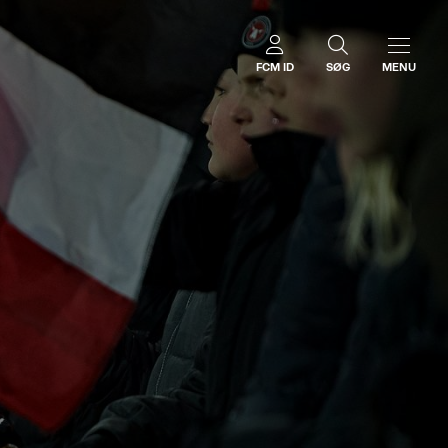
FCM ID
SØG
MENU