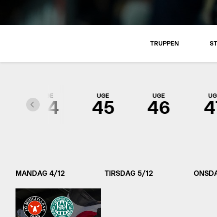
TRUPPEN
S
UGE
UGE
UGE
UG
3
44
45
46
4
MANDAG 4/12
TIRSDAG 5/12
ONSDA