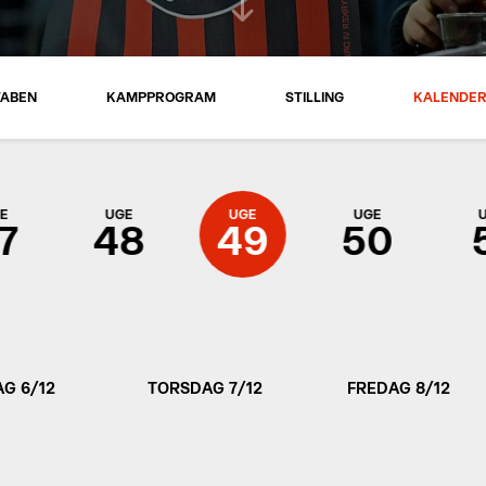
TABEN
KAMPPROGRAM
STILLING
KALENDE
E
UGE
UGE
UGE
7
48
49
50
G 6/12
TORSDAG 7/12
FREDAG 8/12