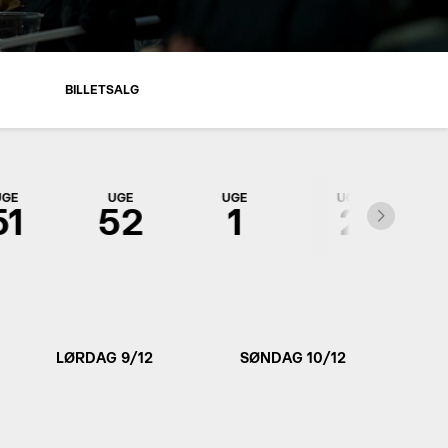
R
BILLETSALG
UGE
UGE
UGE
UGE
51
52
1
2
LØRDAG 9/12
SØNDAG 10/12