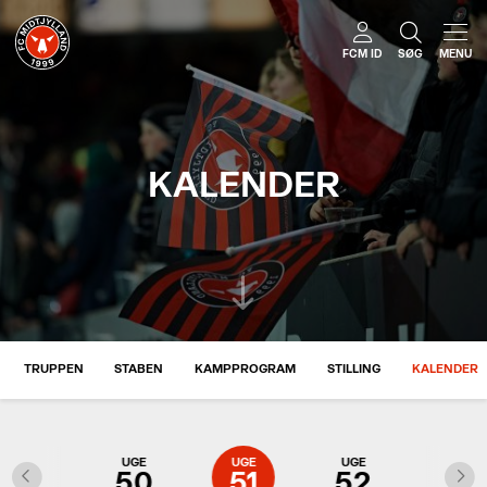
FCM ID
SØG
MENU
KALENDER
TRUPPEN
STABEN
KAMPPROGRAM
STILLING
KALENDER
UGE
UGE
UGE
UGE
UGE
49
50
51
52
1