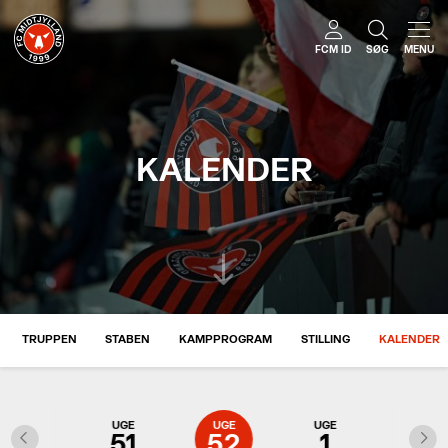
FCM ID
SØG
MENU
KALENDER
TRUPPEN
STABEN
KAMPPROGRAM
STILLING
KALENDER
UGE
UGE
UGE
UGE
UGE
50
51
52
1
2