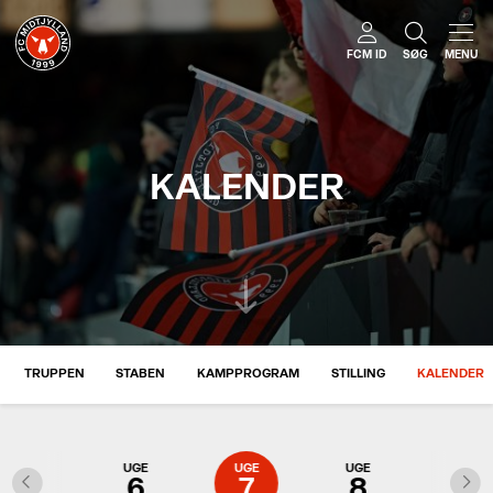
FCM ID
SØG
MENU
KALENDER
TRUPPEN
STABEN
KAMPPROGRAM
STILLING
KALENDER
UGE
UGE
UGE
UGE
UGE
5
6
7
8
9