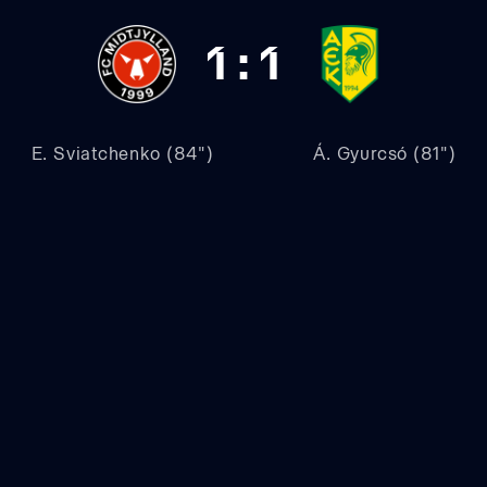
1
:
1
E. Sviatchenko (84")
Á. Gyurcsó (81")