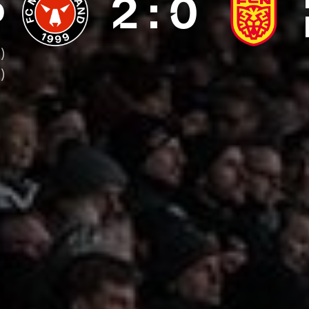
2
:
0
D
)
)