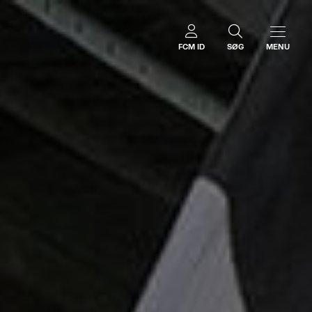
FCM ID
SØG
MENU