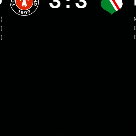
3
:
3
D
)
)
)