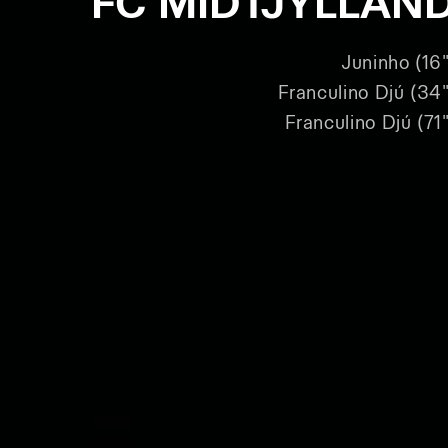
FC MIDTJYLLAN
Juninho (16"
Franculino Djú (34"
Franculino Djú (71"