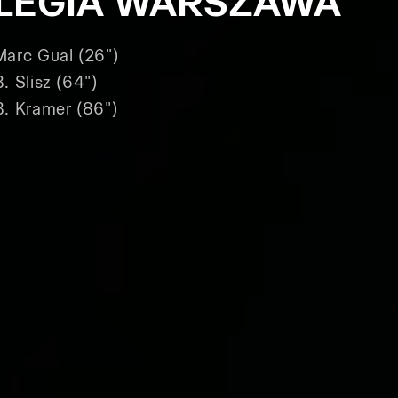
LEGIA WARSZAWA
Marc Gual (26")
B. Slisz (64")
B. Kramer (86")