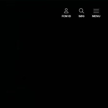
FCM ID
SØG
MENU