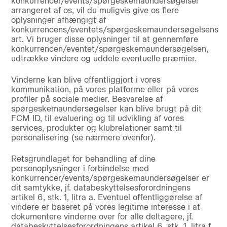
konkurrencer/events/spørgeskemaundersøgelser
arrangeret af os, vil du muligvis give os flere
oplysninger afhængigt af
konkurrencens/eventets/spørgeskemaundersøgelsens
art. Vi bruger disse oplysninger til at gennemføre
konkurrencen/eventet/spørgeskemaundersøgelsen,
udtrække vindere og uddele eventuelle præmier.
Vinderne kan blive offentliggjort i vores
kommunikation, på vores platforme eller på vores
profiler på sociale medier. Besvarelse af
spørgeskemaundersøgelser kan blive brugt på dit
FCM ID, til evaluering og til udvikling af vores
services, produkter og klubrelationer samt til
personalisering (se nærmere ovenfor).
Retsgrundlaget for behandling af dine
personoplysninger i forbindelse med
konkurrencer/events/spørgeskemaundersøgelser er
dit samtykke, jf. databeskyttelsesforordningens
artikel 6, stk. 1, litra a. Eventuel offentliggørelse af
vindere er baseret på vores legitime interesse i at
dokumentere vinderne over for alle deltagere, jf.
databeskyttelsesforordningens artikel 6, stk. 1, litra f.