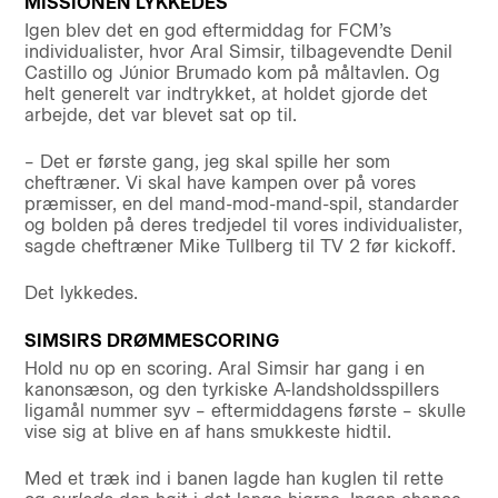
MISSIONEN LYKKEDES
Igen blev det en god eftermiddag for FCM’s
individualister, hvor Aral Simsir, tilbagevendte Denil
Castillo og Júnior Brumado kom på måltavlen. Og
helt generelt var indtrykket, at holdet gjorde det
arbejde, det var blevet sat op til.
– Det er første gang, jeg skal spille her som
cheftræner. Vi skal have kampen over på vores
præmisser, en del mand-mod-mand-spil, standarder
og bolden på deres tredjedel til vores individualister,
sagde cheftræner Mike Tullberg til TV 2 før kickoff.
Det lykkedes.
SIMSIRS DRØMMESCORING
Hold nu op en scoring. Aral Simsir har gang i en
kanonsæson, og den tyrkiske A-landsholdsspillers
ligamål nummer syv – eftermiddagens første – skulle
vise sig at blive en af hans smukkeste hidtil.
Med et træk ind i banen lagde han kuglen til rette