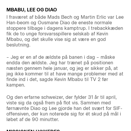
MBABU, LEE OG DIAO
I fraværet af både Mads Bech og Martin Erlic var Lee
Han-beom og Ousmane Diao de eneste normale
stoppere tilbage i dagens kamptrup. I trebackkæden
fik de to unge forsvarsspillere selskab af Kevin
Mbabu, og det skulle vise sig at være en god
beslutning.
– Jeg er en af de ældste på banen i dag – måske
endda den ældste. Jeg har trænet på positionen
næsten gennem hele januar, og jeg er sikker på, at
jeg ikke kommer til at have mange problemer med at
finde ind i det, sagde Kevin Mbabu til TV 2 før
kampen.
Og den erfarne schweizer, der fylder 31 år til april,
viste sig da også frem på flot vis. Sammen med
førnævnte Diao og Lee gjorde han det svært for SIF-
offensiven, der kun noterede sig for ét skud på mål i
løbet af de 90 minutter.