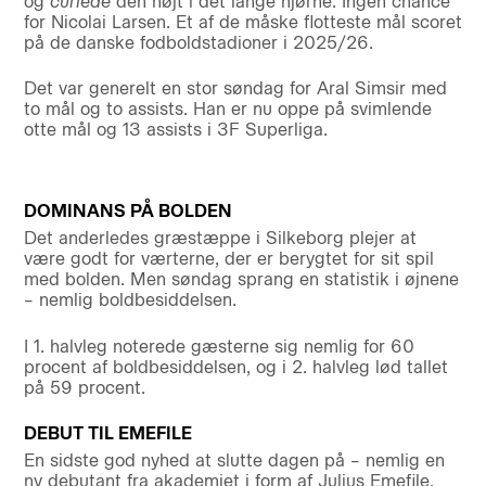
og
curlede
den højt i det lange hjørne. Ingen chance
for Nicolai Larsen. Et af de måske flotteste mål scoret
på de danske fodboldstadioner i 2025/26.
Det var generelt en stor søndag for Aral Simsir med
to mål og to assists. Han er nu oppe på svimlende
otte mål og 13 assists i 3F Superliga.
DOMINANS PÅ BOLDEN
Det anderledes græstæppe i Silkeborg plejer at
være godt for værterne, der er berygtet for sit spil
med bolden. Men søndag sprang en statistik i øjnene
– nemlig boldbesiddelsen.
I 1. halvleg noterede gæsterne sig nemlig for 60
procent af boldbesiddelsen, og i 2. halvleg lød tallet
på 59 procent.
DEBUT TIL EMEFILE
En sidste god nyhed at slutte dagen på – nemlig en
ny debutant fra akademiet i form af Julius Emefile.