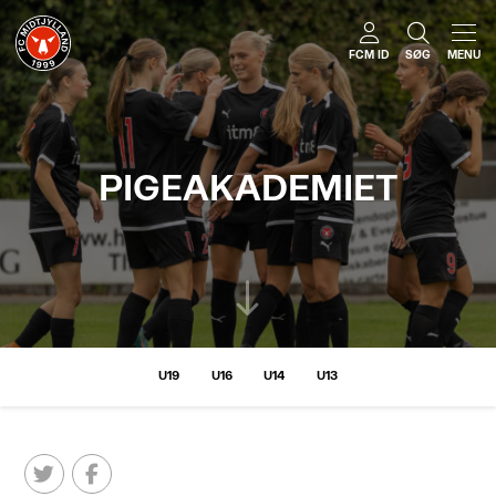
FCM ID
SØG
MENU
PIGEAKADEMIET
U19
U16
U14
U13