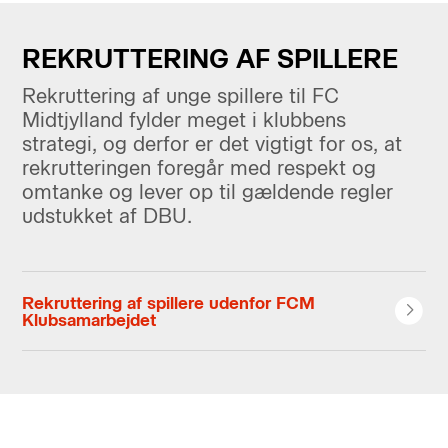
REKRUTTERING AF SPILLERE
Rekruttering af unge spillere til FC
Midtjylland fylder meget i klubbens
strategi, og derfor er det vigtigt for os, at
rekrutteringen foregår med respekt og
omtanke og lever op til gældende regler
udstukket af DBU.
Rekruttering af spillere udenfor FCM
Klubsamarbejdet
Mange børn og unge drømmer om en tilværelse som
professionel fodboldspiller. Kun for ganske få unge
menneskers vedkommende bliver drømmen til
virkelighed. Heldigvis har vi i FC Midtjylland i tidens
løb været med til at gøre drømmen til virkelighed for
flere talentfulde fodboldspillere. Processen kræver