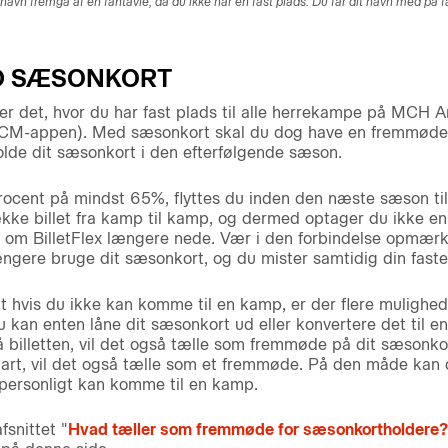
t navn fremgå af en fantavle, da du ikke har en fast plads. Du får dit navn med på 
D SÆSONKORT
r det, hvor du har fast plads til alle herrekampe på MCH 
t i FCM-appen). Med sæsonkort skal du dog have en fremmød
lde dit sæsonkort i den efterfølgende sæson.
cent på mindst 65%, flyttes du inden den næste sæson til 
række billet fra kamp til kamp, og dermed optager du ikke en
 om BilletFlex længere nede. Vær i den forbindelse opmærks
 længere bruge dit sæsonkort, og du mister samtidig din faste
vis du ikke kan komme til en kamp, er der flere muligheder
 kan enten låne dit sæsonkort ud eller konvertere det til en 
billetten, vil det også tælle som fremmøde på dit sæsonkor
art, vil det også tælle som et fremmøde. På den måde kan du
personligt kan komme til en kamp.
snittet "
Hvad tæller som fremmøde for sæsonkortholdere?