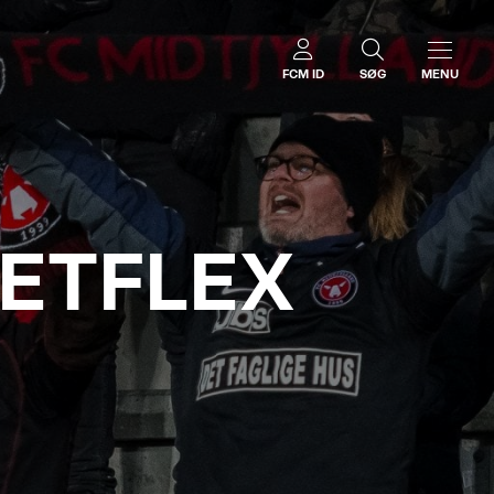
FCM ID
SØG
MENU
ETFLEX