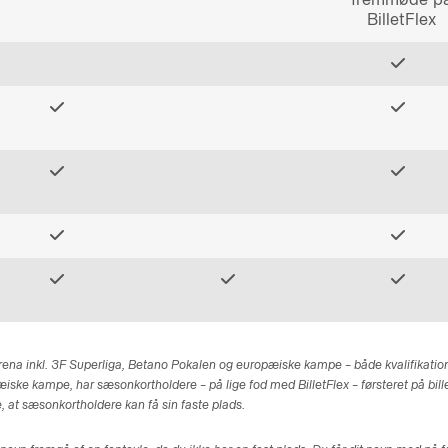
BilletFlex
na inkl. 3F Superliga, Betano Pokalen og europæiske kampe – både kvalifikation
pæiske kampe, har sæsonkortholdere – på lige fod med BilletFlex – førsteret på bill
, at sæsonkortholdere kan få sin faste plads.