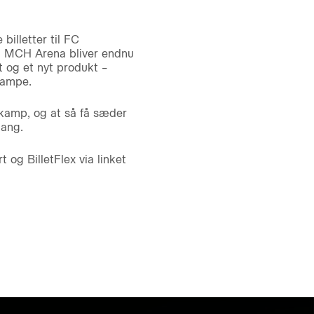
illetter til FC
på MCH Arena bliver endnu
t og et nyt produkt –
kampe.
 kamp, og at så få sæder
gang.
og BilletFlex via linket