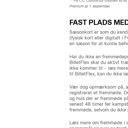
** På C.C. Contractor-tribunen vil di
Premium pr. 1. september.
FAST PLADS ME
Sæsonkort er som du kende
(fysisk kort eller digital
en sæson for at kunne beho
Har du ikke en fremmødepro
BilletFlex skal du aktivt t
ikke kommer til – læs mere
til BilletFlex, kan du ikke
Vær dog opmærksom på, at h
registreret et fremmøde. Du
og hvis der er fremmøde på 
senest 48 timer før kampst
fremmøde, selvom du ikke 
Læs mere om fremmøde i af