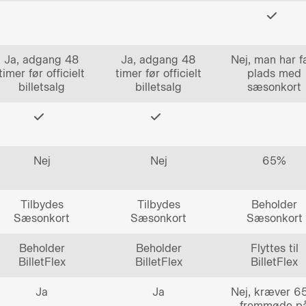
Ja, adgang 48
Ja, adgang 48
Nej, man har f
timer før officielt
timer før officielt
plads med
billetsalg
billetsalg
sæsonkort
Nej
Nej
65%
Tilbydes
Tilbydes
Beholder
Sæsonkort
Sæsonkort
Sæsonkort
Beholder
Beholder
Flyttes til
BilletFlex
BilletFlex
BilletFlex
Ja
Ja
Nej, kræver 
fremmøde p