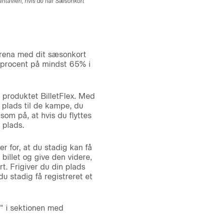
fantavlen, hvis du har Sæsonkort
Arena med dit sæsonkort
eprocent på mindst 65% i
produktet BilletFlex. Med
 plads til de kampe, du
om på, at hvis du flyttes
 plads.
 for, at du stadig kan få
billet og give den videre,
t. Frigiver du din plads
 stadig få registreret et
" i sektionen med