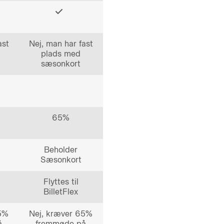
ast
Nej, man har fast
plads med
sæsonkort
65%
Beholder
Sæsonkort
Flyttes til
BilletFlex
65%
Nej, kræver 65%
å
fremmøde på