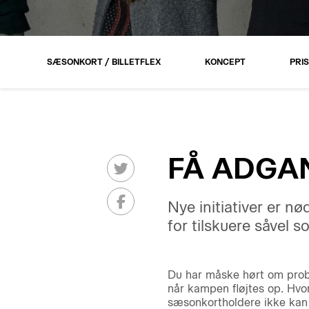
SÆSONKORT / BILLETFLEX
KONCEPT
PRIS
FÅ ADGAN
Nye initiativer er n
for tilskuere såvel so
Du har måske hørt om probl
når kampen fløjtes op. Hv
sæsonkortholdere ikke kan 