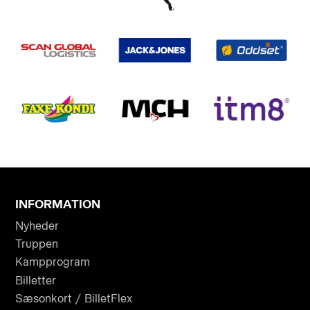
INFORMATION
Nyheder
Truppen
Kampprogram
Billetter
Sæsonkort / BilletFlex