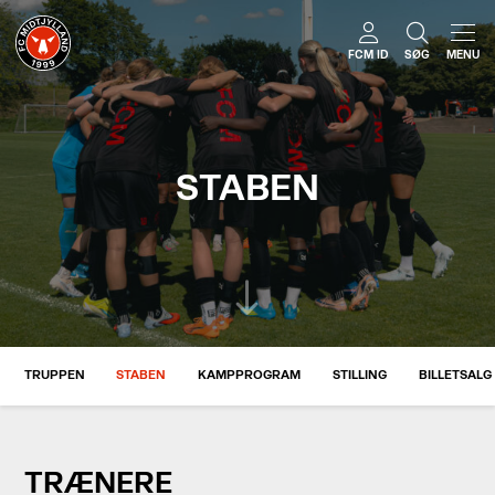
FCM ID
SØG
MENU
STABEN
TRUPPEN
STABEN
KAMPPROGRAM
STILLING
BILLETSALG
TRÆNERE