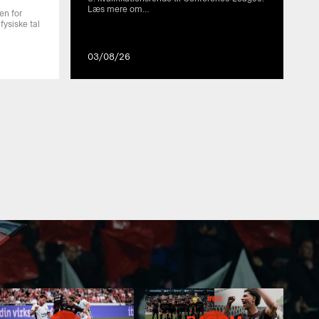
Læs mere om…
en for
ysiske tal
03/08/26