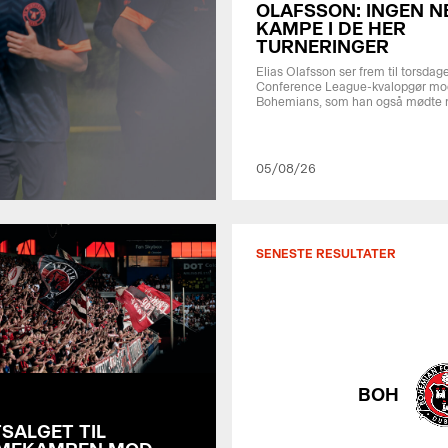
OLAFSSON: INGEN 
KAMPE I DE HER
TURNERINGER
Elias Olafsson ser frem til torsdag
Conference League-kvalopgør mo
Bohemians, som han også mødte
05/08/26
SENESTE RESULTATER
ACH
BOH
TSALGET TIL