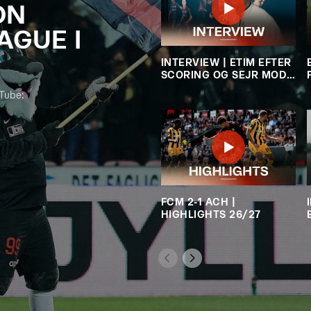
ON
AGUE I
INTERVIEW | ETIM EFTER
SCORING OG SEJR MOD
HORSENS
uTube:
FCM 2-1 ACH |
HIGHLIGHTS 26/27