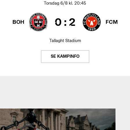
Torsdag
6/8 kl. 20:45
KØB TRØJ
0
:
2
BOH
FCM
Tallaght Stadium
SE KAMPINFO