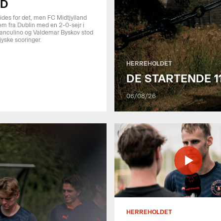
ND
lides for det, men FC Midtjylland
em fra Dublin med en 2-0-sejr i
anculino og Valdemar Byskov stod
jyske scoringer.
HERREHOLDET
DE STARTENDE 11
06/08/26
HERREHOLDET