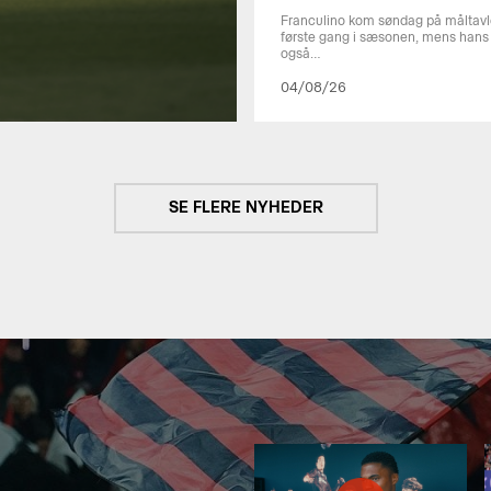
Franculino kom søndag på måltavl
første gang i sæsonen, mens hans f
også…
04/08/26
SE FLERE NYHEDER