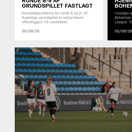
RUNDE 8-9 AF
HJEM
MCH Arena
GRUNDSPILLET FASTLAGT
BOHEM
Kamptidspunkterne for runde 8 og 9 i 3F
I morgen a
Superliga-grundspillet er netop blevet
Bohemian F
SE KAMPINFO
offentliggjort. Få overblikket…
League. T
05/08/26
05/08/2