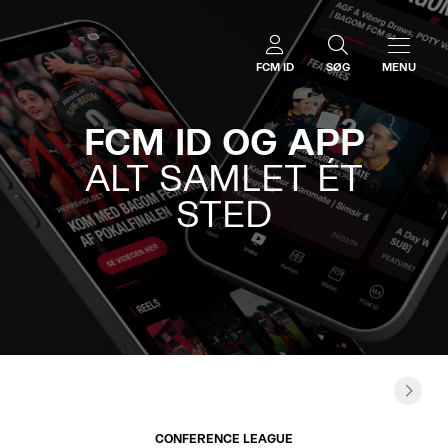
FCM ID
SØG
MENU
FCM ID OG APP
ALT SAMLET ÉT
STED
FC MIDT
HOME 
JERSEY
CONFERENCE LEAGUE