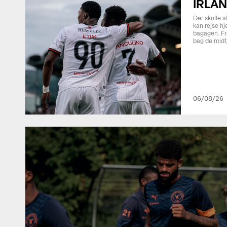
IRLA
Der skulle s
kan rejse hj
bagagen. Fr
bag de midt
06/08/26