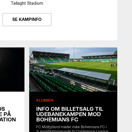
Tallaght Stadium
SE KAMPINFO
KLUBBEN
OS
INFO OM BILLETSALG TIL
E PÅ
UDEBANEKAMPEN MOD
RATION
BOHEMIANS FC
FC Midtjylland møder irske Bohemians FC i
3. kvalifikationsrunde til Conference League.