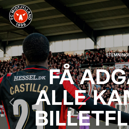
STEMNING
FÅ ADG
ALLE KA
BILLETFL