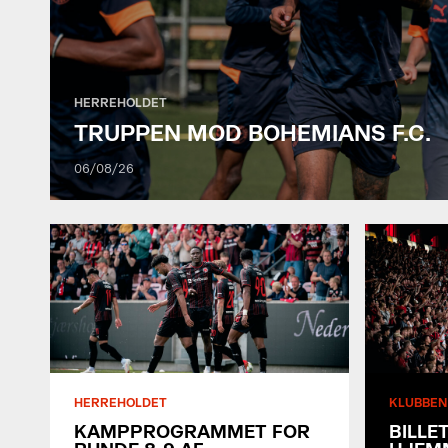
HERREHOLDET
TRUPPEN MOD BOHEMIANS F.C.
06/08/26
3F SUPERLIGA
Søndag
2/8 kl. 14:00
2
:
1
FCM
HERREHOLDET
KLUBBEN
KAMPPROGRAMMET FOR
BILLE