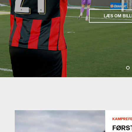
LÆS OM BILL
KAMPREF
FØRST