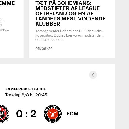
NEMME
TÆT PÅ BOHEMIANS:
MEDSTIFTER AF LEAGUE
OF IRELAND OG EN AF
LANDETS MEST VINDENDE
ens
KLUBBER
d
 med…
Torsdag venter Bohemians F.C. i den irske
hovedstad, Dublin. Lær vores modstander,
der blandt andet…
05/08/26
CONFERENCE LEAGUE
Torsdag
6/8 kl. 20:45
0
:
2
FCM