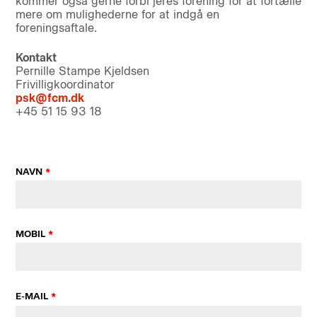
kommer også gerne forbi jeres forening for at fortælle
mere om mulighederne for at indgå en
foreningsaftale.
Kontakt
Pernille Stampe Kjeldsen
Frivilligkoordinator
psk@fcm.dk
+45 51 15 93 18
NAVN
*
MOBIL
*
E-MAIL
*