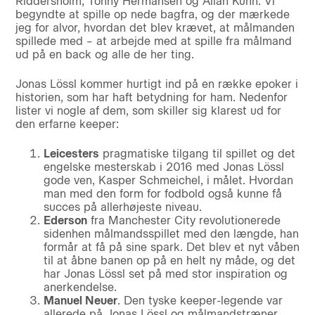
Riddersholm, Tonny Hermansen og Allan Kuhn. Vi
begyndte at spille op nede bagfra, og der mærkede
jeg for alvor, hvordan det blev krævet, at målmanden
spillede med – at arbejde med at spille fra målmand
ud på en back og alle de her ting.
Jonas Lössl kommer hurtigt ind på en række epoker i
historien, som har haft betydning for ham. Nedenfor
lister vi nogle af dem, som skiller sig klarest ud for
den erfarne keeper:
Leicesters
pragmatiske tilgang til spillet og det
engelske mesterskab i 2016 med Jonas Lössl
gode ven, Kasper Schmeichel, i målet. Hvordan
man med den form for fodbold også kunne få
succes på allerhøjeste niveau.
Ederson
fra Manchester City revolutionerede
sidenhen målmandsspillet med den længde, han
formår at få på sine spark. Det blev et nyt våben
til at åbne banen op på en helt ny måde, og det
har Jonas Lössl set på med stor inspiration og
anerkendelse.
Manuel Neuer
. Den tyske keeper-legende var
allerede på Jonas Lössl og målmandstræner