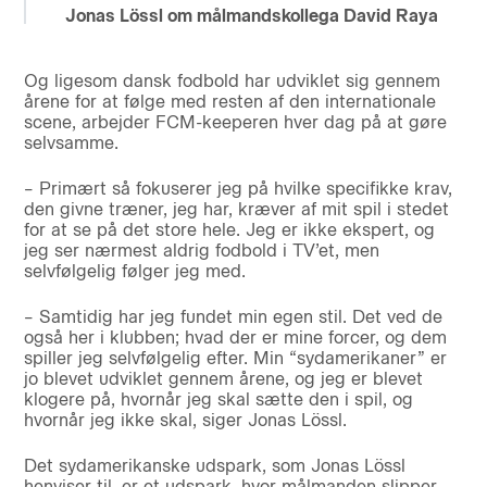
Jonas Lössl om målmandskollega David Raya
Og ligesom dansk fodbold har udviklet sig gennem
årene for at følge med resten af den internationale
scene, arbejder FCM-keeperen hver dag på at gøre
selvsamme.
– Primært så fokuserer jeg på hvilke specifikke krav,
den givne træner, jeg har, kræver af mit spil i stedet
for at se på det store hele. Jeg er ikke ekspert, og
jeg ser nærmest aldrig fodbold i TV’et, men
selvfølgelig følger jeg med.
– Samtidig har jeg fundet min egen stil. Det ved de
også her i klubben; hvad der er mine forcer, og dem
spiller jeg selvfølgelig efter. Min “sydamerikaner” er
jo blevet udviklet gennem årene, og jeg er blevet
klogere på, hvornår jeg skal sætte den i spil, og
hvornår jeg ikke skal, siger Jonas Lössl.
Det sydamerikanske udspark, som Jonas Lössl
henviser til, er et udspark, hvor målmanden slipper