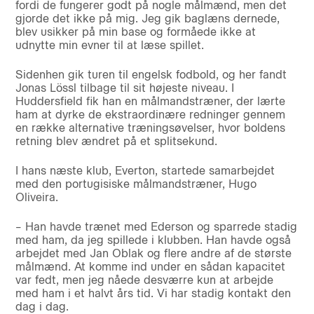
fordi de fungerer godt på nogle målmænd, men det
gjorde det ikke på mig. Jeg gik baglæns dernede,
blev usikker på min base og formåede ikke at
udnytte min evner til at læse spillet.
Sidenhen gik turen til engelsk fodbold, og her fandt
Jonas Lössl tilbage til sit højeste niveau. I
Huddersfield fik han en målmandstræner, der lærte
ham at dyrke de ekstraordinære redninger gennem
en række alternative træningsøvelser, hvor boldens
retning blev ændret på et splitsekund.
I hans næste klub, Everton, startede samarbejdet
med den portugisiske målmandstræner, Hugo
Oliveira.
– Han havde trænet med Ederson og sparrede stadig
med ham, da jeg spillede i klubben. Han havde også
arbejdet med Jan Oblak og flere andre af de største
målmænd. At komme ind under en sådan kapacitet
var fedt, men jeg nåede desværre kun at arbejde
med ham i et halvt års tid. Vi har stadig kontakt den
dag i dag.