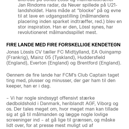
Jan Rindoms radar, da Neuer spillede på U21-
landsholdet. Hans måde at “blocke” på og evne
til at lave en udgangsstilling (målmandens
placering inden sparket indtræffer, red.) blev en
stor inspiration. Han er den, Lössl synes, har
revolutioneret målmandsspillet mest.
FIRE LANDE MED FIRE FORSKELLIGE KENDETEGN
Jonas Lössls CV tæller FC Midtjylland, EA Guingamp
(Frankrig), Mainz 05 (Tyskland), Huddersfield
(England), Everton (England) og Brentford (England).
Gennem de fire lande har FCM’s Club Captain taget
ting med, plusser og minusser, der gør ham til den
keeper, han er i dag.
– Vi har nogle sindssygt offensivt stærke
dødboldshold i Danmark, heriblandt AGF, Viborg og
os. Der tales meget om, hvor meget man kan tillade
sig at gå til målmanden og lægge nogle lovlige
screeninger ind – at gå lige til grænsen, og måske
lidt over, for at presse mest muligt ud af