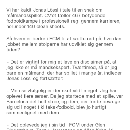
Vi har kaldt Jonas Lössl i tale til en snak om
målmandsspillet. CV’et tæller 467 betydende
fodboldkampe i professionelt regi gennem karrieren,
herunder 140 clean sheets.
Så hvem er bedre i FCM til at sætte ord på, hvordan
jobbet mellem stolperne har udviklet sig gennem
tiden?
– Det er vigtigt for mig at lave en disclaimer på, at
jeg ikke er målmandsekspert. Tværtimod, så er jeg
bare en målmand, der har spillet i mange år, indleder
Jonas Lössl og fortsætter:
– Men selvfølgelig er der sket vildt meget. Jeg har
oplevet flere æraer. Da jeg startede med at spille, var
Barcelona det helt store, og dem, der turde bevæge
sig ud i noget tiki taka-fodbold, blev jo hurtigt
sammenlignet med dem.
– Det oplevede jeg i sin tid i FCM under Glen