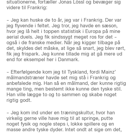
situationerne, fortæller Jonas Lössl og bevæger sig
videre til Frankrig:
– Jeg kan huske de to år, jeg var i Frankrig. Der var
jeg flyvende i feltet. Jeg tror, jeg havde en sæson,
hvor jeg lå helt i toppen statistisk i Europa på mine
aerial duels. Jeg fik sindssygt meget ros for det –
også i de franske medier. Når jeg kigger tilbage på
det, skyldes det måske, at lige så snart, jeg blev rørt,
fik jeg frispark. Jeg kunne tillade mig at gå mere ud
end for eksempel her i Danmark.
– Efterfølgende kom jeg til Tyskland, fordi Mainz’
målmandstræner havde set mig stå i Frankrig og
anbefalede mig. Han så en målmand, der kunne rigtig
mange ting, men bestemt ikke kunne den tyske stil.
Han ville lægge to og to sammen og skabe noget
rigtig godt.
– Jeg kom ind under en træningskultur, hvor han
virkelig gerne ville have mig til at springe, putte
noget fysik og nogle steps i, lokke spillere og en
masse andre tyske dyder. Intet ondt at sige om det,