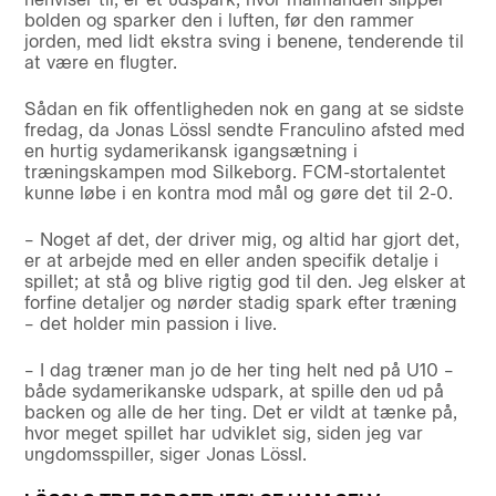
bolden og sparker den i luften, før den rammer
jorden, med lidt ekstra sving i benene, tenderende til
at være en flugter.
Sådan en fik offentligheden nok en gang at se sidste
fredag, da Jonas Lössl sendte Franculino afsted med
en hurtig sydamerikansk igangsætning i
træningskampen mod Silkeborg. FCM-stortalentet
kunne løbe i en kontra mod mål og gøre det til 2-0.
– Noget af det, der driver mig, og altid har gjort det,
er at arbejde med en eller anden specifik detalje i
spillet; at stå og blive rigtig god til den. Jeg elsker at
forfine detaljer og nørder stadig spark efter træning
– det holder min passion i live.
– I dag træner man jo de her ting helt ned på U10 –
både sydamerikanske udspark, at spille den ud på
backen og alle de her ting. Det er vildt at tænke på,
hvor meget spillet har udviklet sig, siden jeg var
ungdomsspiller, siger Jonas Lössl.