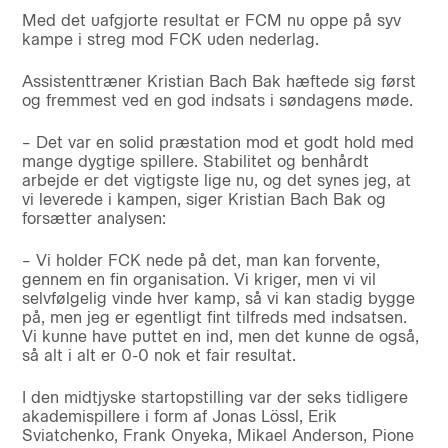
Med det uafgjorte resultat er FCM nu oppe på syv
kampe i streg mod FCK uden nederlag.
Assistenttræner Kristian Bach Bak hæftede sig først
og fremmest ved en god indsats i søndagens møde.
– Det var en solid præstation mod et godt hold med
mange dygtige spillere. Stabilitet og benhårdt
arbejde er det vigtigste lige nu, og det synes jeg, at
vi leverede i kampen, siger Kristian Bach Bak og
forsætter analysen:
– Vi holder FCK nede på det, man kan forvente,
gennem en fin organisation. Vi kriger, men vi vil
selvfølgelig vinde hver kamp, så vi kan stadig bygge
på, men jeg er egentligt fint tilfreds med indsatsen.
Vi kunne have puttet en ind, men det kunne de også,
så alt i alt er 0-0 nok et fair resultat.
I den midtjyske startopstilling var der seks tidligere
akademispillere i form af Jonas Lössl, Erik
Sviatchenko, Frank Onyeka, Mikael Anderson, Pione