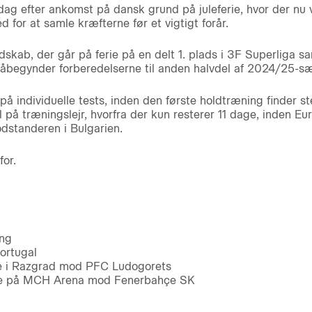
dag efter ankomst på dansk grund på juleferie, hvor der nu
ed for at samle kræfterne før et vigtigt forår.
b, der går på ferie på en delt 1. plads i 3F Superliga sam
åbegynder forberedelserne til anden halvdel af 2024/25-sæs
å individuelle tests, inden den første holdtræning finder st
al på træningslejr, hvorfra der kun resterer 11 dage, inden
odstanderen i Bulgarien.
for.
ing
Portugal
e i Razgrad mod PFC Ludogorets
ue på MCH Arena mod Fenerbahçe SK