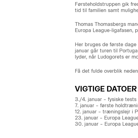
Førsteholdstruppen gik fre
tid til familien samt muligh
Thomas Thomasbergs mandska
Europa League-ligafasen, p
Her bruges de første dage p
januar går turen til Portug
lyder, når Ludogorets er m
Få det fulde overblik neden
VIGTIGE DATOER
3./4. januar – fysiske tests
7. januar – første holdtræn
12. januar – træningslejr i 
23. januar – Europa Leagu
30. januar – Europa Leag