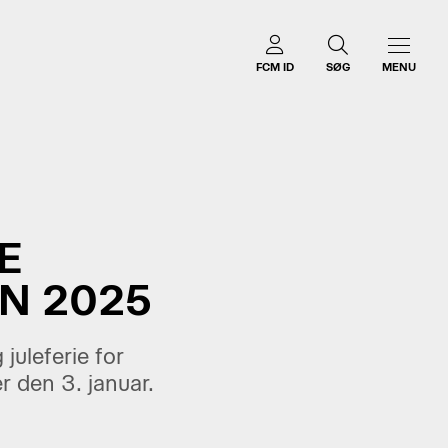
FCM ID
SØG
MENU
E
N 2025
juleferie for
 den 3. januar.