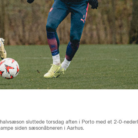
alvsæson sluttede torsdag aften i Porto med et 2-0-nederlag
 kampe siden sæsonåbneren i Aarhus.