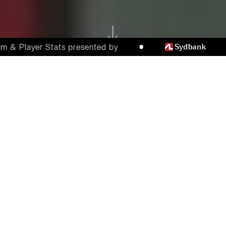
ayer Stats presented by
FCM SEJRER I AALBORG
EFTER DRØMMESTART
To tidlige mål af Chilufya og Andersson
hjalp FC Midtjylland på vej til en 2-1-sejr
mod AaB. Sejren betyder, at FCM nu blot
har et point op til FCK på førstepladsen.