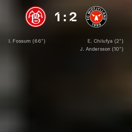
1
:
2
I. Fossum (66")
E. Chilufya (2")
J. Andersson (10")