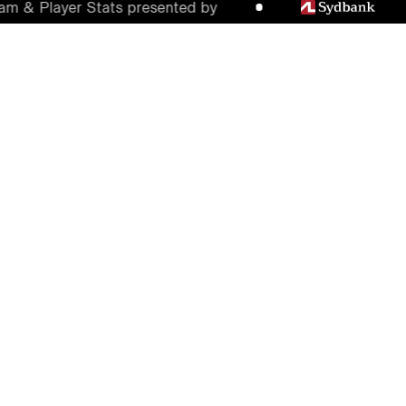
 Player Stats presented by
SVÆR AFTEN I BRØNDBY
Efter ikke at have tabt i 3F Superliga siden
den 29. april endte stimen i en tempofyldt
og intens affære på Brøndby Stadion.