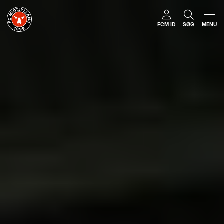
FCM ID
SØG
MENU