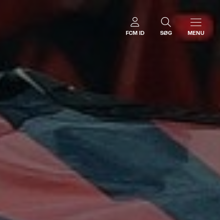
FCM ID
SØG
MENU