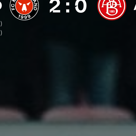
2
:
0
D
)
)