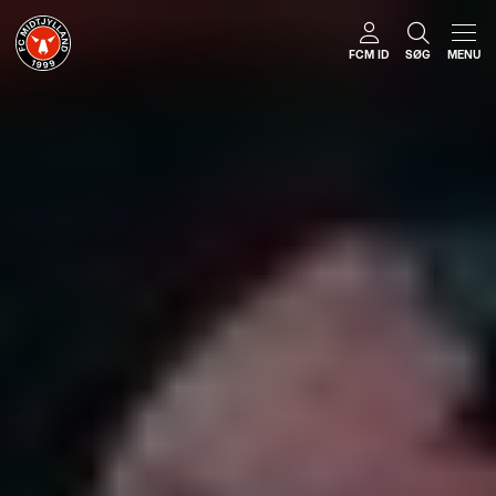
FCM ID
SØG
MENU