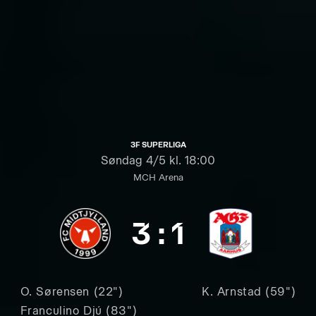
3F SUPERLIGA
Søndag
4/5 kl. 18:00
MCH Arena
3
:
1
O. Sørensen (22")
K. Arnstad (59")
Franculino Djú (83")