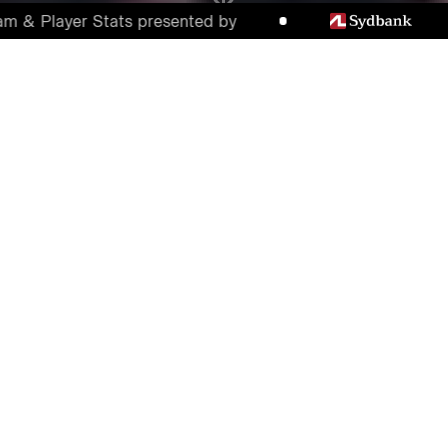
ayer Stats presented by
HÆSBLÆSENDE TOPKAMP
SENDER FC MIDTJYLLAND
TILBAGE I FRONT
I en medrivende og nervepirrende topkamp,
hvor FC Midtjylland først var foran 2-0,
men senere lukkede to mål ind i 2. halvleg,
sejrede man til syvende og sidst med 4-2.