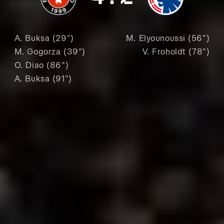
A. Buksa (29")
M. Elyounoussi (56")
M. Gogorza (39")
V. Froholdt (78")
O. Diao (86")
A. Buksa (91")