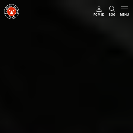
FCM ID
SØG
MENU