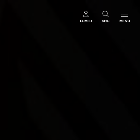
FCM ID
SØG
MENU