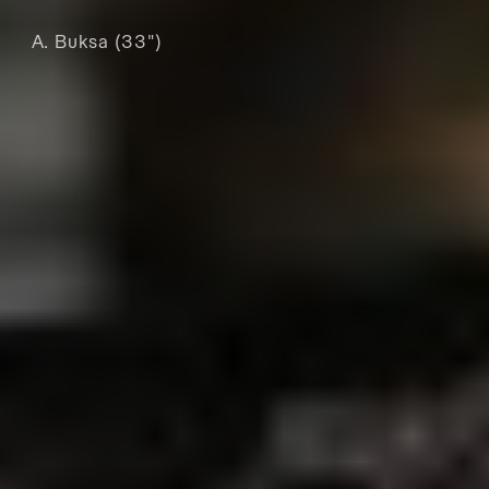
A. Buksa (33")