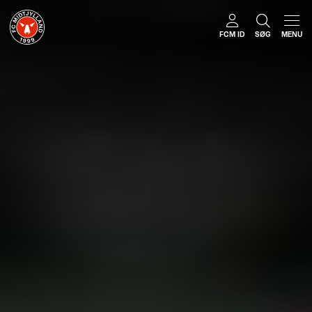
FCM ID
SØG
MENU