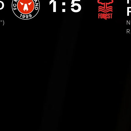
1
:
5
D
")
N
R