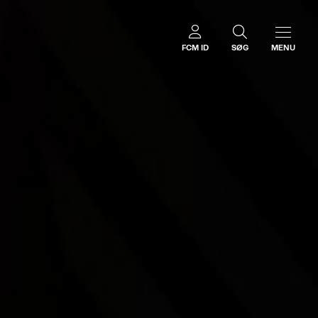
FCM ID
SØG
MENU