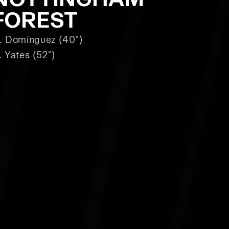
FOREST
. Domínguez (40")
. Yates (52")