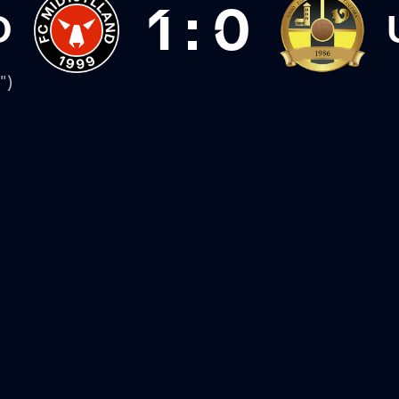
1
:
0
D
")