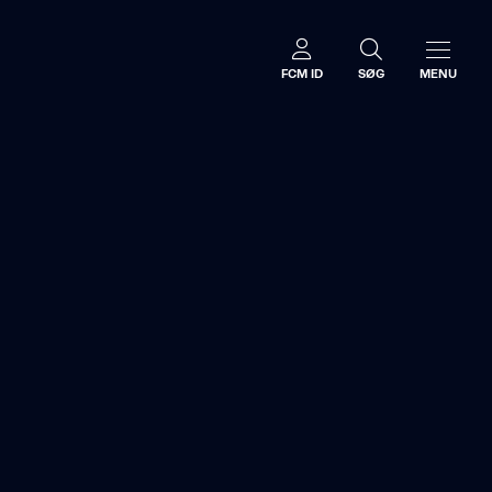
FCM ID
SØG
MENU