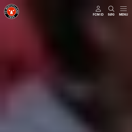
FCM ID
SØG
MENU