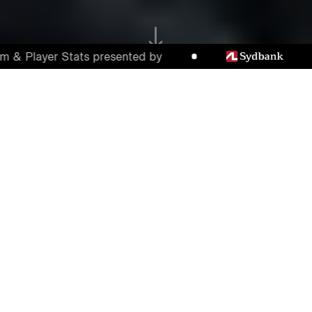
 Player Stats presented by
FCM HENTER OVERBEVISENDE
SEJR MOD VEJLE
Der var målfest på MCH Arena fredag
aften, hvor FC Midtjylland vandt med 4-1
over Vejle. Isaksen, Sviatchenko, Dreyer og
Mabil stod for de midtjyske scoringer.