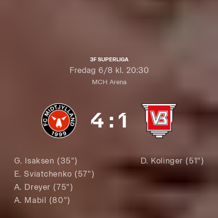
3F SUPERLIGA
Fredag
6/8 kl. 20:30
MCH Arena
4
:
1
G. Isaksen (35")
D. Kolinger (51")
E. Sviatchenko (57")
A. Dreyer (75")
A. Mabil (80")